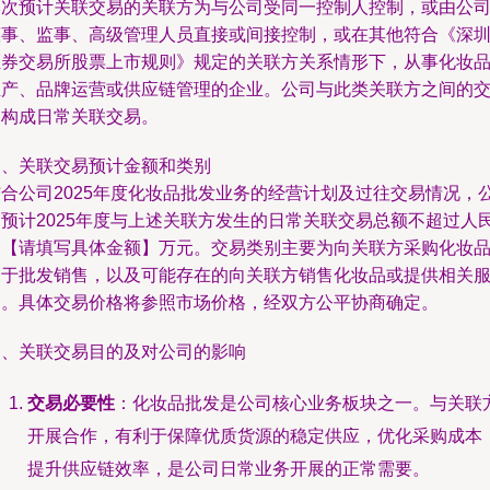
本次预计关联交易的关联方为与公司受同一控制人控制，或由公
董事、监事、高级管理人员直接或间接控制，或在其他符合《深
证券交易所股票上市规则》规定的关联方关系情形下，从事化妆
生产、品牌运营或供应链管理的企业。公司与此类关联方之间的
易构成日常关联交易。
三、关联交易预计金额和类别
结合公司2025年度化妆品批发业务的经营计划及过往交易情况，
司预计2025年度与上述关联方发生的日常关联交易总额不超过人
币【请填写具体金额】万元。交易类别主要为向关联方采购化妆
用于批发销售，以及可能存在的向关联方销售化妆品或提供相关
务。具体交易价格将参照市场价格，经双方公平协商确定。
四、关联交易目的及对公司的影响
交易必要性
：化妆品批发是公司核心业务板块之一。与关联
开展合作，有利于保障优质货源的稳定供应，优化采购成本
提升供应链效率，是公司日常业务开展的正常需要。