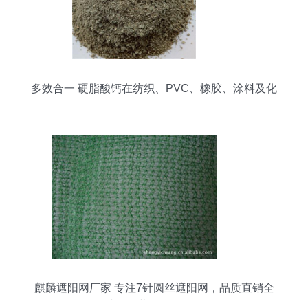
多效合一 硬脂酸钙在纺织、PVC、橡胶、涂料及化
妆品行业的多元化应用与市场价值
麒麟遮阳网厂家 专注7针圆丝遮阳网，品质直销全
球，兼营化妆品批发